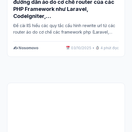
đường dẫn ảo do cơ chế router của các
PHP Framework như Laravel,
CodeIgniter,…
Để cài IIS hiểu các quy tắc cấu hình rewrite url từ các
router ảo do cơ chế các framework php (Laravel,…
✍️ Nosomovo
03/10/2025
•
4 phút đọc