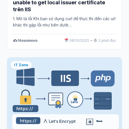
unable to get local issuer certificate
trên IIS
1. Mô tả lỗi Khi bạn sử dụng curl để thực thi đến các url
khác thì gặp lỗi như bên dưới:…
✍️ Nosomovo
08/10/2025
•
2 phút đọc
IT Zone