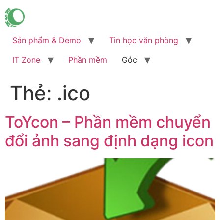
Chuyển
đến
nội
Sản phẩm & Demo
Tin học văn phòng
dung
IT Zone
Phần mềm
Góc
Thẻ:
.ico
ToYcon – Phần mềm chuyển
đổi ảnh sang định dạng icon