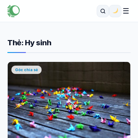
☰
Thẻ:
Hy sinh
Góc chia sẻ