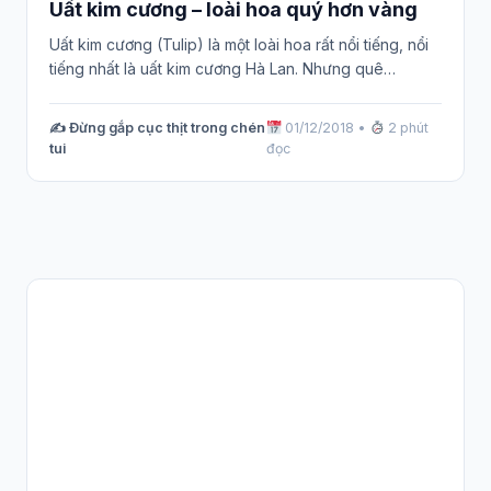
Uất kim cương – loài hoa quý hơn vàng
Uất kim cương (Tulip) là một loài hoa rất nổi tiếng, nổi
tiếng nhất là uất kim cương Hà Lan. Nhưng quê…
✍️ Đừng gắp cục thịt trong chén
01/12/2018
•
2 phút
tui
đọc