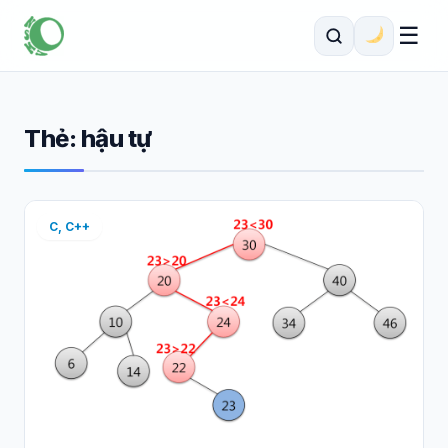
☰
Thẻ:
hậu tự
C, C++