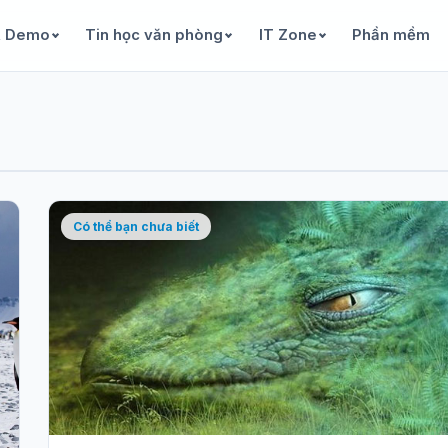
& Demo
Tin học văn phòng
IT Zone
Phần mềm
Có thể bạn chưa biết