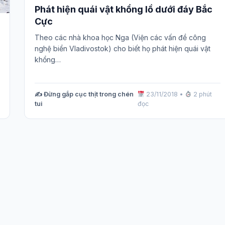
Phát hiện quái vật khổng lồ dưới đáy Bắc
Cực
Theo các nhà khoa học Nga (Viện các vấn đề công
nghệ biển Vladivostok) cho biết họ phát hiện quái vật
khổng…
✍️ Đừng gắp cục thịt trong chén
23/11/2018
•
2 phút
tui
đọc