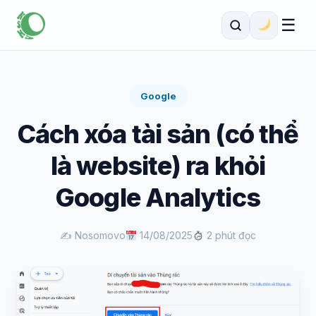
☰
Google
Cách xóa tài sản (có thể
là website) ra khỏi
Google Analytics
✍️ Nosomovo
14/08/2025
2 phút đọc