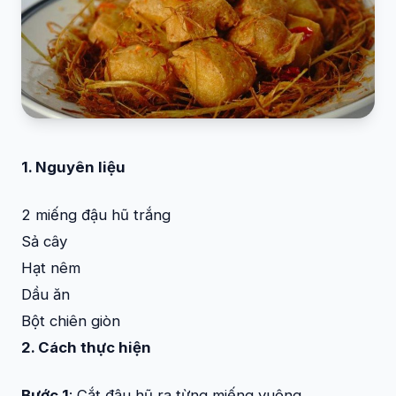
1. Nguyên liệu
2 miếng đậu hũ trắng
Sả cây
Hạt nêm
Dầu ăn
Bột chiên giòn
2. Cách thực hiện
Bước 1
: Cắt đậu hũ ra từng miếng vuông