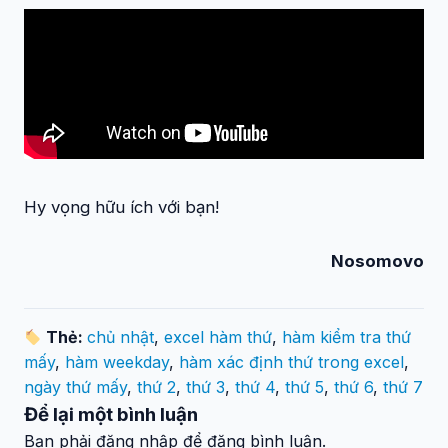
Hy vọng hữu ích với bạn!
Nosomovo
Thẻ:
chủ nhật
,
excel hàm thứ
,
hàm kiểm tra thứ
mấy
,
hàm weekday
,
hàm xác định thứ trong excel
,
ngày thứ mấy
,
thứ 2
,
thứ 3
,
thứ 4
,
thứ 5
,
thứ 6
,
thứ 7
Để lại một bình luận
Bạn phải đăng nhập để đăng bình luận.