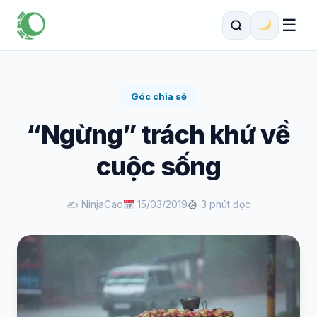
☰
Góc chia sẻ
“Ngừng” trách khứ về
cuộc sống
✍️ NinjaCao
15/03/2019
3 phút đọc