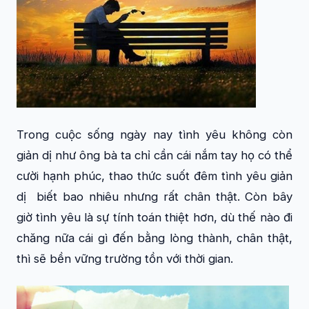
Trong cuộc sống ngày nay tình yêu không còn
giản dị như ông bà ta chỉ cần cái nắm tay họ có thể
cười hạnh phúc, thao thức suốt đêm tình yêu giản
dị biết bao nhiêu nhưng rất chân thật. Còn bây
giờ tình yêu là sự tính toán thiệt hơn, dù thế nào đi
chăng nữa cái gì đến bằng lòng thành, chân thật,
thì sẽ bền vững trường tồn với thời gian.