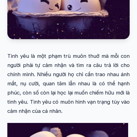
Tình yêu là một phạm trù muôn thuở mà mỗi con
người phải tự cảm nhận và tìm ra câu trả lời cho
chính mình. Nhiều người họ chỉ cần trao nhau ánh
mắt, nụ cười, quan tâm lẫn nhau là có thể hạnh
phúc, còn số còn lại học lại muốn chiếm hữu mới là
tình yêu. Tình yêu có muôn hình vạn trạng tùy vào
cảm nhận của cá nhân.