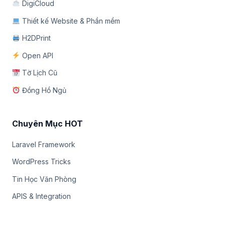
DigiCloud
Thiết kế Website & Phần mềm
H2DPrint
Open API
Tờ Lịch Cũ
Đồng Hồ Ngủ
Chuyên Mục HOT
Laravel Framework
WordPress Tricks
Tin Học Văn Phòng
APIS & Integration