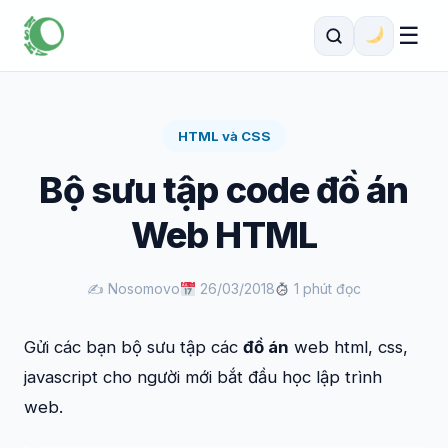
☰
HTML và CSS
Bộ sưu tập code đồ án
Web HTML
✍️ Nosomovo
26/03/2018
1 phút đọc
Gửi các bạn bộ sưu tập các
đồ án
web html, css,
javascript cho người mới bắt đầu học lập trình
web.