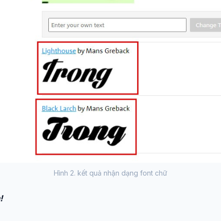
Hình 2. kết quả nhận dạng font chữ
!