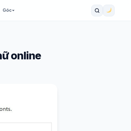
Góc
hữ online