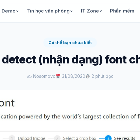
& Demo
Tin học văn phòng
IT Zone
Phần mềm
Có thể bạn chưa biết
detect (nhận dạng) font c
✍️ Nosomovo
31/08/2020
2 phút đọc